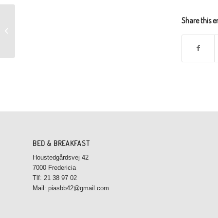
Share this e
Østerstrand
BED & BREAKFAST
Houstedgårdsvej 42
7000 Fredericia
Tlf: 21 38 97 02
Mail: piasbb42@gmail.com