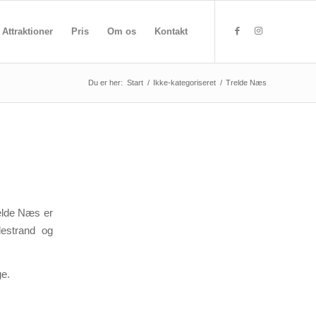
Attraktioner
Pris
Om os
Kontakt
Du er her:
Start
/
Ikke-kategoriseret
/
Trelde Næs
relde Næs er
destrand og
ge.