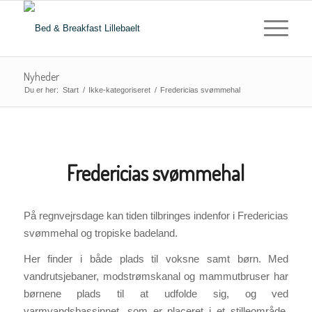
Nyheder
Du er her:
Start
/
Ikke-kategoriseret
/
Fredericias svømmehal
Fredericias svømmehal
På regnvejrsdage kan tiden tilbringes indenfor i Fredericias
svømmehal og tropiske badeland.
Her finder i både plads til voksne samt børn. Med
vandrutsjebaner, modstrømskanal og mammutbruser har
børnene plads til at udfolde sig, og ved
varmvandsbassinnet, som er placeret i et stilleområde,